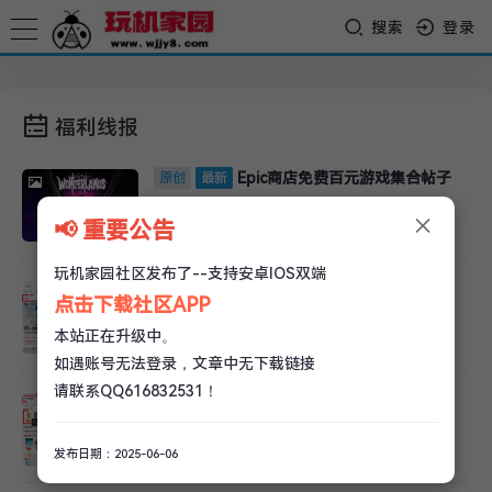
搜索
登录
福利线报
Epic商店免费百元游戏集合帖子
原创
最新
×
📢 重要公告
玩机家园
/
福利线报
/
4.1k 阅读
玩机家园社区发布了--支持安卓IOS双端
天猫私房红包几毛撸实物包邮
原创
最新
点击下载社区APP
本站正在升级中。
玩机家园
/
福利线报
/
3k 阅读
如遇账号无法登录，文章中无下载链接
请联系QQ616832531！
京东红包撸实物包邮
原创
最新
发布日期：2025-06-06
玩机家园
/
福利线报
/
4.3k 阅读