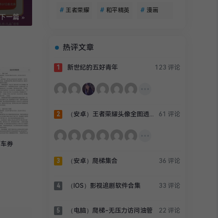
#
王者荣耀
#
和平精英
#
漫画
下一篇 »
热评文章
新世纪的五好青年
123 评论
1
（安卓）王者荣耀头像全图透视辅助
61 评论
2
打车券
（安卓）爬梯集合
36 评论
3
（IOS）影视追剧软件合集
33 评论
4
（电脑）爬梯-无压力访问油管
22 评论
5