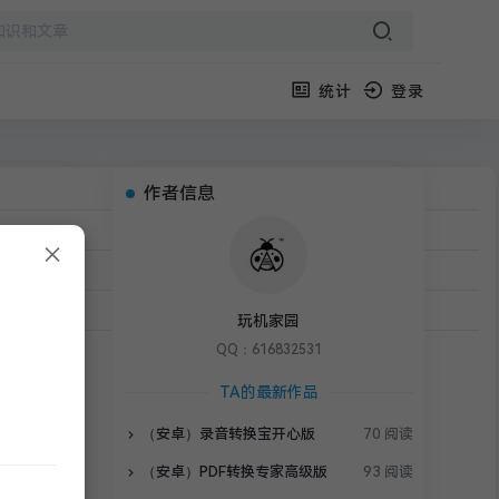
统计
登录
作者信息
×
读 1 分钟
利线报
›
正文
玩机家园
QQ：616832531
TA的最新作品
（安卓）录音转换宝开心版
70 阅读
（安卓）PDF转换专家高级版
93 阅读