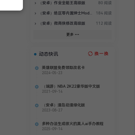
（安卓）作业全能王高级版
80 阅读
（安卓）绝区零内置绅士Mod整合包
184 阅读
（安卓）微商侠修改高级版
112 阅读
更多
动态快讯
换一换
英雄联盟免费领取改名卡
2024-05-23
（端游）NBA 2K22豪华版中文版
2021-09-14
（安卓）漫岛动漫绿化版
2023-08-27
多种办法生成很火的真人ai手办教程
2025-09-14