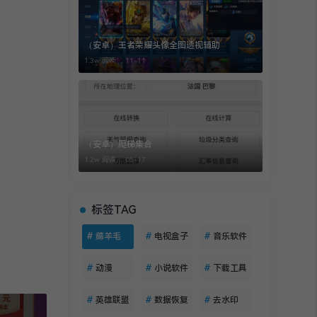
（安卓）王者荣耀头像全图透视辅助
1.3w 阅读 ，
11-11
（安卓）爬梯集合
1.2w 阅读 ，
05-17
标签TAG
#
薅羊毛
#
电视盒子
#
音乐软件
#
动漫
#
小说软件
#
下载工具
#
英雄联盟
#
数据恢复
#
去水印