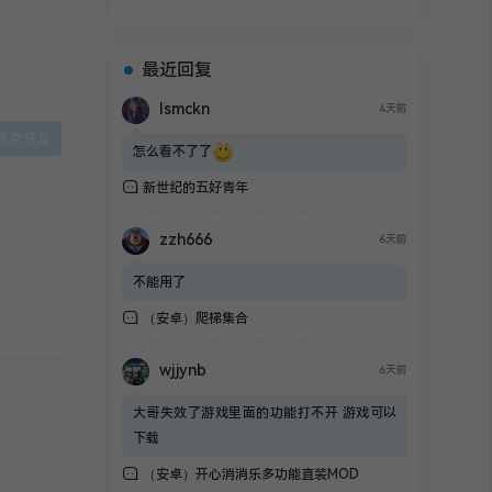
最近回复
lsmckn
4天前
怎么看不了了
新世纪的五好青年
R
1 条回复
zzh666
6天前
不能用了
（安卓）爬梯集合
wjjynb
6天前
大哥失效了游戏里面的功能打不开 游戏可以
下载
（安卓）开心消消乐多功能直装MOD