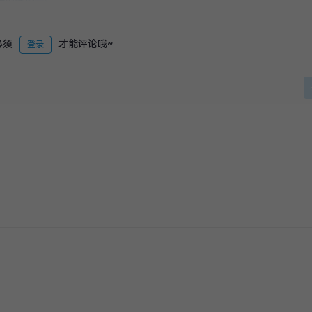
必须
才能评论哦~
登录
没有更多评论了