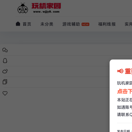
首页
未分类
游戏辅助
福利线报
实
原创
福利线报
淘宝几毛左右撸实物包邮
📢 
玩机家园
/
07-30
/
1 条评论
/
3.5k 阅读
/
0 赞
玩机家园
QQ：616832531
点击下
本站正
如遇账
请联系QQ
发布日期：2