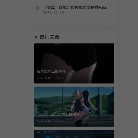
（安卓）虚拟定位模拟位置软件Fake
Location
2024-12-29
热门文章
新世纪的五好青年
4.7w 阅读 ，
07-19
（IOS）新世纪的五好青年
1.6w 阅读 ，
07-19