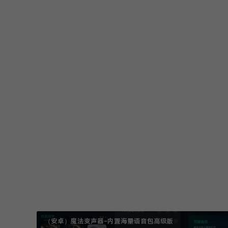
每天都会有很多1亓起的实物
——
https://m.tb.cn/h.8ex19wS
1￥UpR05kANBa7￥/ CZ00
点赞(
0
)
原创文章，作者：玩机家园，如若转载，请注明出处：https://www.wjj
（安卓）魔法变声器-内置海量语音包高级版