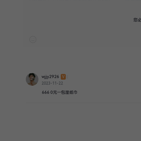
您
V
注册会员
L
评论等级
wjjy2926
:
V
2023-11-22
666 0元一包湿纸巾