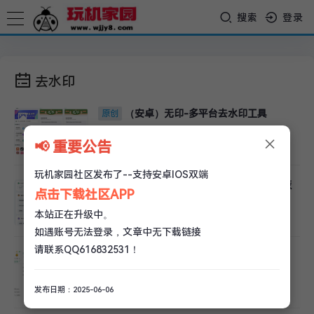
搜索
登录
去水印
（安卓）无印-多平台去水印工具
原创
×
📢 重要公告
玩机家园
/
实用软件
/
896 阅读
玩机家园社区发布了--支持安卓IOS双端
（安卓）多平台去水印快乐下载高级版
原创
点击下载社区APP
本站正在升级中。
玩机家园
/
实用软件
/
3.6k 阅读
如遇账号无法登录，文章中无下载链接
请联系QQ616832531！
（电脑）多平台万能素材下载器Res-
原创
downloader
发布日期：2025-06-06
玩机家园
/
实用软件
/
443 阅读