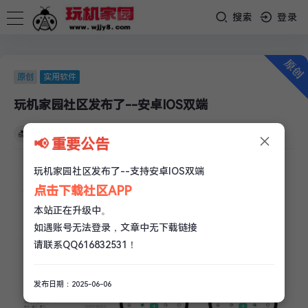
搜索
登录
原创
实用软件
玩机家园社区发布了--安卓IOS双端
×
玩机家园
/
06-07
/
2 条评论
/
1.2w 阅读
/
0 赞
📢 重要公告
玩机家园社区发布了--支持安卓IOS双端
点击下载社区APP
本站正在升级中。
如遇账号无法登录，文章中无下载链接
请联系QQ616832531！
发布日期：2025-06-06