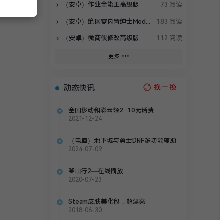
（安卓）作业全能王高级版
78 阅读
（安卓）绝区零内置绅士Mod整合包
183 阅读
（安卓）微商侠修改高级版
112 阅读
更多
动态快讯
换一换
全国移动和彩云领2~10元话费
2021-12-24
（电脑）地下城与勇士DNF多功能辅助
2024-07-09
釜山行2—在线播放
2020-07-23
Steam皮肤美化包，超漂亮
2018-06-30