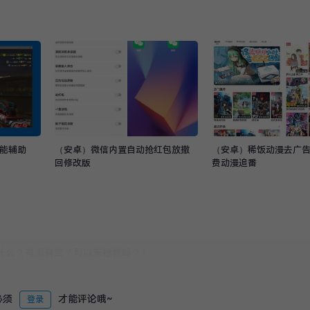
功能辅助
（安卓）微信内置自动抢红包放撤
（安卓）稀饭动漫去广
回修改版
费动漫追番
必须
才能评论哦~
登录