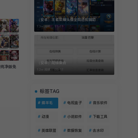
（安卓）王者荣耀头像全图透视辅助
1.3w 阅读 ，
11-11
（安卓）爬梯集合
告纯净版免
1.2w 阅读 ，
05-17
标签TAG
#
薅羊毛
#
电视盒子
#
音乐软件
#
动漫
#
小说软件
#
下载工具
#
英雄联盟
#
数据恢复
#
去水印