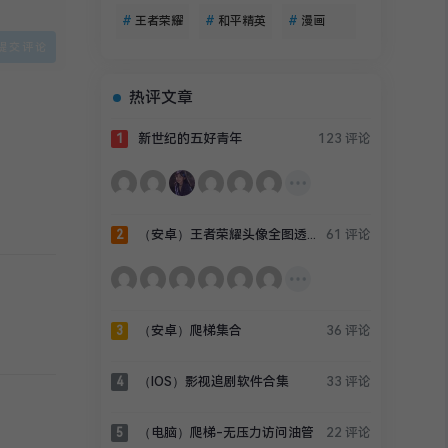
#
王者荣耀
#
和平精英
#
漫画
热评文章
R
4 条回复
新世纪的五好青年
123 评论
1
（安卓）王者荣耀头像全图透视辅助
61 评论
2
（安卓）爬梯集合
36 评论
3
（IOS）影视追剧软件合集
33 评论
4
（电脑）爬梯-无压力访问油管
22 评论
5