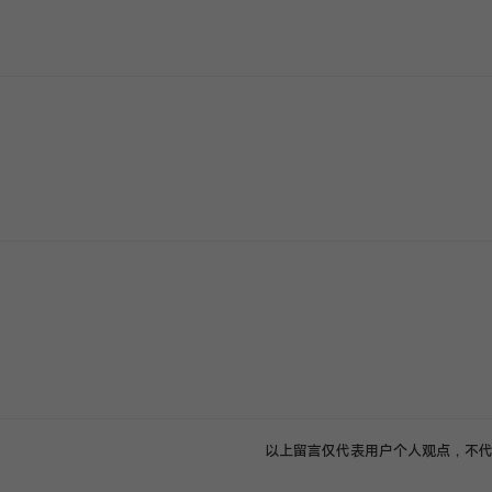
没有更多评论了
以上留言仅代表用户个人观点，不