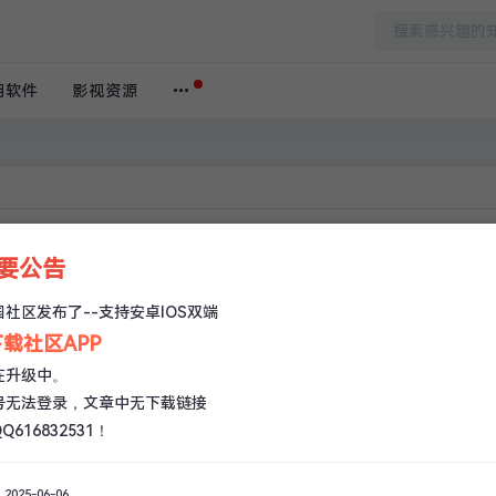
用软件
影视资源
助工具
重要公告
本文阅
社区发布了--支持安卓IOS双端
首页
›
游
载社区APP
1
在升级中。
号无法登录，文章中无下载链接
616832531！
025-06-06