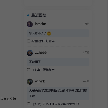
最近回复
lsmckn
4天前
怎么看不了了
新世纪的五好青年
zzh666
5天前
不能用了
（安卓）爬梯集合
wjjynb
6天前
大哥失效了游戏里面的功能打不开 游戏可以
下载
代表官方立场
（安卓）开心消消乐多功能直装MOD