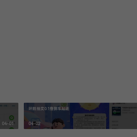
收藏
打赏
y8.com/5159.html
环鹅抽奖0.1撸挪车贴纸
04-01
04-02