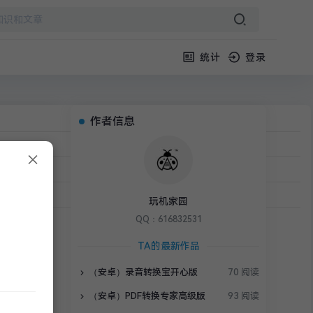
统计
登录
作者信息
×
读 1 分钟
戏辅助
›
正文
玩机家园
QQ：616832531
TA的最新作品
（安卓）录音转换宝开心版
70 阅读
（安卓）PDF转换专家高级版
93 阅读