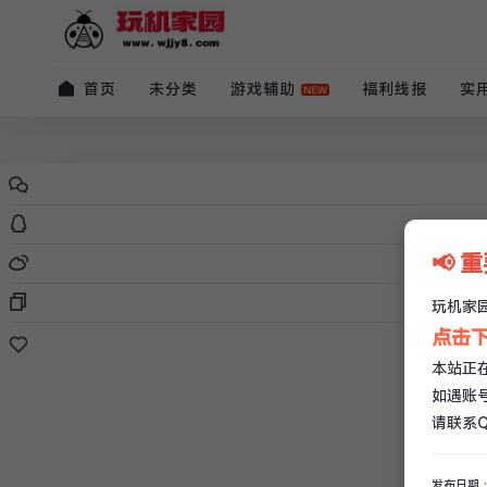
首页
未分类
游戏辅助
福利线报
实
原创
游戏辅助
（电脑）逆战：未来自瞄多功能辅
📢 
玩机家园
/
04-01
/
4 条评论
/
1.9k 阅读
/
1 赞
玩机家园
QQ：616832531
点击下
本站正
如遇账
请联系QQ
发布日期：2