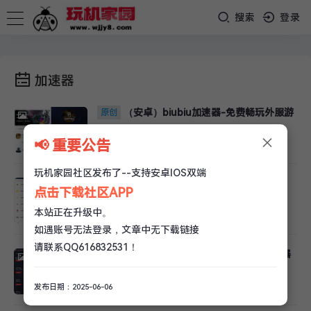
搜索
登录
加速器
（安卓）biubiu加速器-免费畅玩外服游
原创
戏
×
📢 重要公告
玩机家园
/
实用软件
/
3.2k 阅读
玩机家园社区发布了--支持安卓IOS双端
（安卓）99手游加速器绿化版
原创
点击下载社区APP
本站正在升级中。
玩机家园
/
实用软件
/
2.9k 阅读
如遇账号无法登录，文章中无下载链接
请联系QQ616832531！
(电脑)免费游戏加速器-慕讯公益加速器
原创
发布日期：2025-06-06
玩机家园
/
实用软件
/
5k 阅读