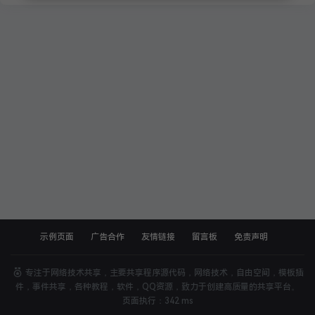
示例页面
广告合作
友情链接
留言板
免责声明
专注于网络技术共享，主要共享程序源代码，网络技术，自由空间，模板插
件，事件共享，各种教程，软件，QQ资源，致力于创建高质量的共享平台。
页面执行：342 ms