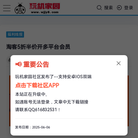
搜索
登录
福利线报
淘客5折半价开多平台会员
×
玩机家园
/
05-30
/
0 评论
/
2.6k 阅读
/
0 赞
📢 重要公告
玩机家园社区发布了--支持安卓IOS双端
点击下载社区APP
本站正在升级中。
如遇账号无法登录，文章中无下载链接
请联系QQ616832531！
发布日期：2025-06-06