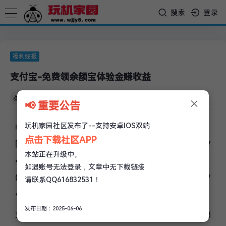
搜索
登录
福利线报
支付宝-免费领余额宝体验金赚收益
×
玩机家园
/
04-13
/
0 评论
/
3k 阅读
/
0 赞
📢 重要公告
玩机家园社区发布了--支持安卓IOS双端
!
点击下载社区APP
[https://xd.x6d.com/uploads/allimg/230412/16812837
本站正在升级中。
40876524.jpg]
如遇账号无法登录，文章中无下载链接
(https://xd.x6d.com/uploads/allimg/230412/16812837
请联系QQ616832531！
40876524.jpg)
发布日期：2025-06-06
支付宝搜索“余额宝”->右上角红包雨->简单玩个游戏抽消