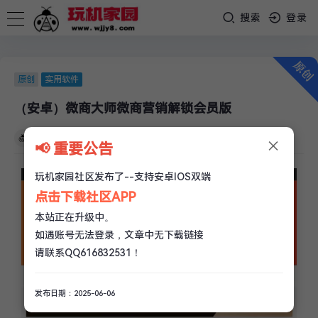
搜索
登录
原创
实用软件
（安卓）微商大师微商营销解锁会员版
×
玩机家园
/
04-28
/
0 评论
/
3.3k 阅读
/
1 赞
📢 重要公告
玩机家园社区发布了--支持安卓IOS双端
点击下载社区APP
本站正在升级中。
如遇账号无法登录，文章中无下载链接
请联系QQ616832531！
发布日期：2025-06-06