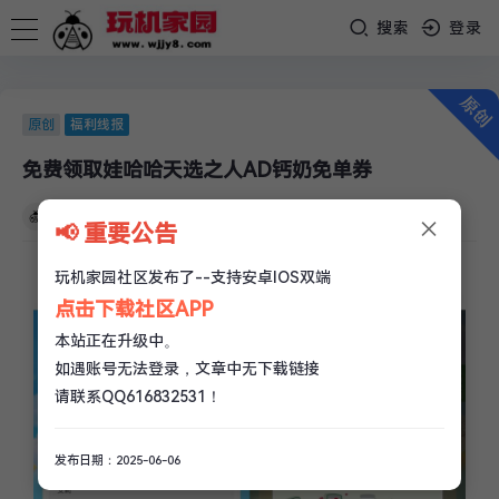
搜索
登录
原创
福利线报
免费领取娃哈哈天选之人AD钙奶免单券
×
玩机家园
/
05-31
/
0 评论
/
225 阅读
/
0 赞
📢 重要公告
玩机家园社区发布了--支持安卓IOS双端
点击下载社区APP
本站正在升级中。
如遇账号无法登录，文章中无下载链接
请联系QQ616832531！
发布日期：2025-06-06