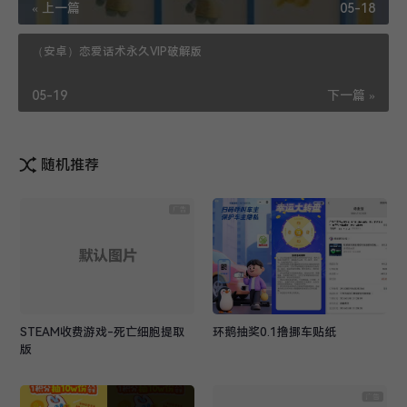
« 上一篇
05-18
（安卓）恋爱话术永久VIP破解版
05-19
下一篇 »
随机推荐
STEAM收费游戏-死亡细胞提取
环鹅抽奖0.1撸挪车贴纸
版