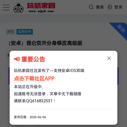
搜索
登录
原创
实用软件
（安卓）昆仑双开分身修改高级版
×
玩机家园
/
05-19
/
0 评论
/
200 阅读
/
0 赞
📢 重要公告
玩机家园社区发布了--支持安卓IOS双端
点击下载社区APP
本站正在升级中。
如遇账号无法登录，文章中无下载链接
请联系QQ616832531！
发布日期：2025-06-06