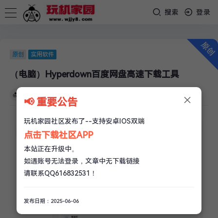
搜索
登录
原创
实用软件
（电脑）Hyperdown百度网盘高速下载工具
×
玩机家园
/
06-10
/
0 评论
/
532 阅读
/
0 赞
📢 重要公告
玩机家园社区发布了--支持安卓IOS双端
点击下载社区APP
本站正在升级中。
如遇账号无法登录，文章中无下载链接
请联系QQ616832531！
发布日期：2025-06-06