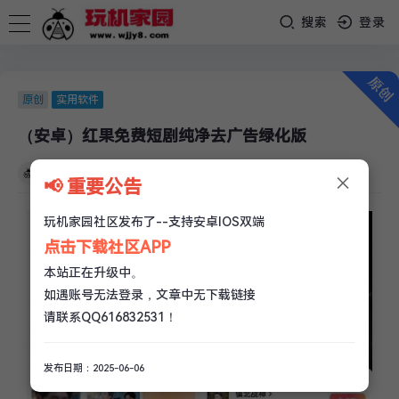
搜索
登录
原创
实用软件
（安卓）红果免费短剧纯净去广告绿化版
×
玩机家园
/
07-19
/
9 条评论
/
2.1k 阅读
/
4 赞
📢 重要公告
玩机家园社区发布了--支持安卓IOS双端
点击下载社区APP
本站正在升级中。
如遇账号无法登录，文章中无下载链接
请联系QQ616832531！
发布日期：2025-06-06