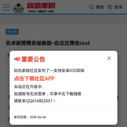
搜索
登录
未分类
安卓刷赞精灵破解版-自动互赞免root
×
玩机家园
/
12-05
/
0 评论
/
3k 阅读
/
0 赞
📢 重要公告
玩机家园社区发布了--支持安卓IOS双端
点击下载社区APP
本站正在升级中。
如遇账号无法登录，文章中无下载链接
软件不是后台刷赞，是利用在这个软件上刷赞的QQ自
请联系QQ616832531！
动弹出点赞。所以刷赞的时候不能干别的了
发布日期：2025-06-06
软件真是可用